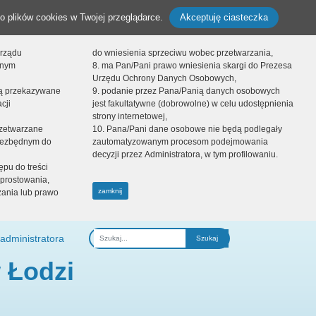
o plików cookies w Twojej przeglądarce.
Akceptuję ciasteczka
orządu
do wniesienia sprzeciwu wobec przetwarzania,
onym
8. ma Pan/Pani prawo wniesienia skargi do Prezesa
Urzędu Ochrony Danych Osobowych,
dą przekazywane
9. podanie przez Pana/Panią danych osobowych
cji
jest fakultatywne (dobrowolne) w celu udostępnienia
strony internetowej,
zetwarzane
10. Pana/Pani dane osobowe nie będą podlegały
niezbędnym do
zautomatyzowanym procesom podejmowania
decyzji przez Administratora, w tym profilowaniu.
ępu do treści
prostowania,
zamknij
zania lub prawo
administratora
Fraza
 Łodzi