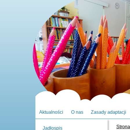
Aktualności
O nas
Zasady adaptacji
Stron
Jadłospis