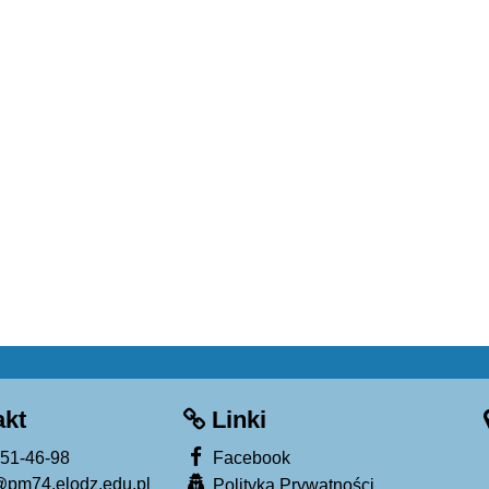
kt
Linki
651-46-98
Facebook
@pm74.elodz.edu.pl
Polityka Prywatności