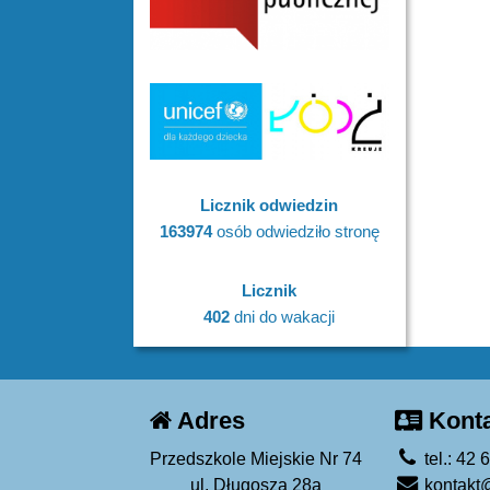
Licznik odwiedzin
163974
osób odwiedziło stronę
Licznik
402
dni do wakacji
Adres
Konta
Przedszkole Miejskie Nr 74
tel.: 42 
ul. Długosza 28a
kontakt