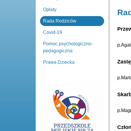
Opłaty
Ra
Rada Rodziców
Prze
Covid-19
Pomoc psychologiczno-
p.Agat
pedagogiczna
Zastę
Prawa Dziecka
p.Mart
Skarb
p.Magd
Człon