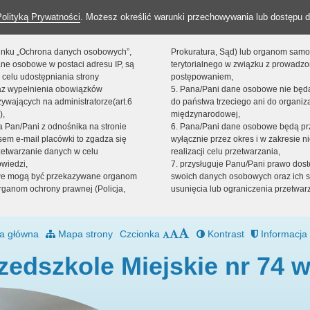
Polityką Prywatności
. Możesz określić warunki przechowywania lub dostępu d
 linku „Ochrona danych osobowych”,
Prokuratura, Sąd) lub organom sam
ne osobowe w postaci adresu IP, są
terytorialnego w związku z prowadz
 celu udostępniania strony
postępowaniem,
raz wypełnienia obowiązków
5. Pana/Pani dane osobowe nie bę
ywających na administratorze(art.6
do państwa trzeciego ani do organiza
),
międzynarodowej,
sta Pan/Pani z odnośnika na stronie
6. Pana/Pani dane osobowe będą pr
em e-mail placówki to zgadza się
wyłącznie przez okres i w zakresie 
zetwarzanie danych w celu
realizacji celu przetwarzania,
owiedzi,
7. przysługuje Panu/Pani prawo dost
we mogą być przekazywane organom
swoich danych osobowych oraz ich s
ganom ochrony prawnej (Policja,
usunięcia lub ograniczenia przetwar
a główna
Mapa strony
Czcionka
Kontrast
Informacja 
zedszkole Miejskie nr 74 w