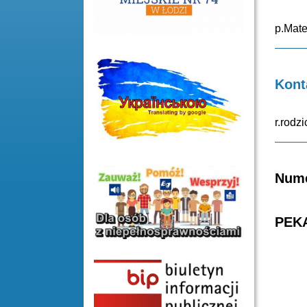
p.Mate
Kont
r.rodz
Nume
PEKA