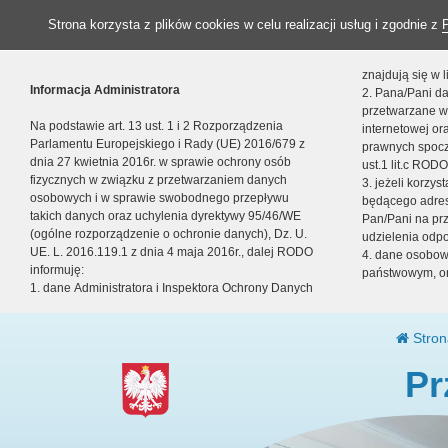
Strona korzysta z plików cookies w celu realizacji usług i zgodnie z
znajdują się w
Informacja Administratora
2. Pana/Pani da
przetwarzane w
Na podstawie art. 13 ust. 1 i 2 Rozporządzenia
internetowej o
Parlamentu Europejskiego i Rady (UE) 2016/679 z
prawnych spocz
dnia 27 kwietnia 2016r. w sprawie ochrony osób
ust.1 lit.c RODO
fizycznych w związku z przetwarzaniem danych
3. jeżeli korzy
osobowych i w sprawie swobodnego przepływu
będącego adres
takich danych oraz uchylenia dyrektywy 95/46/WE
Pan/Pani na pr
(ogólne rozporządzenie o ochronie danych), Dz. U.
udzielenia odp
UE. L. 2016.119.1 z dnia 4 maja 2016r., dalej RODO
4. dane osobo
informuję:
państwowym, or
1. dane Administratora i Inspektora Ochrony Danych
Stron
Pr