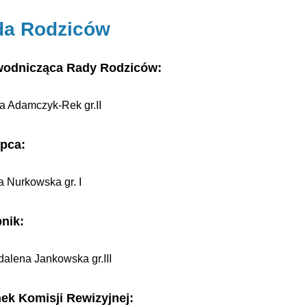
da Rodziców
wodnicząca Rady Rodziców:
a Adamczyk-Rek gr.II
pca:
a Nurkowska gr. I
nik:
alena Jankowska gr.III
ek Komisji Rewizyjnej: