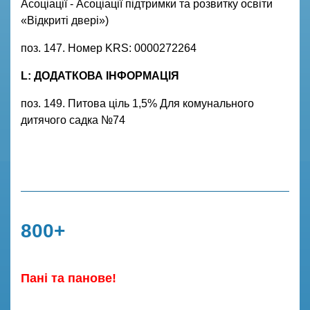
Асоціації - Асоціації підтримки та розвитку освіти
«Відкриті двері»)
поз. 147. Номер KRS: 0000272264
L: ДОДАТКОВА ІНФОРМАЦІЯ
поз. 149. Питова ціль 1,5% Для комунального
дитячого садка №74
800+
Пані та панове!