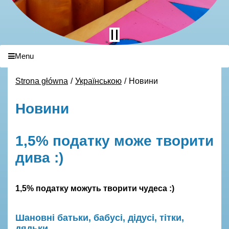
Menu
Strona główna
Українською
Новини
Новини
1,5% податку може творити
дива :)
1,5% податку можуть творити чудеса :)
Шановні батьки, бабусі, дідусі, тітки,
дядьки...