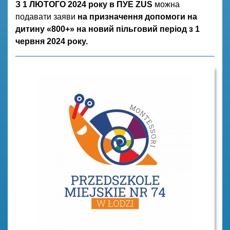
З 1 ЛЮТОГО 2024 року в ПУЕ ZUS
можна
подавати заяви
на призначення допомоги на
дитину «800+» на новий пільговий період з 1
червня 2024 року.