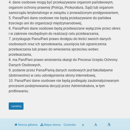
4. dane osobowe mogą być przekazywane organom państwowym,
organom ochrony prawnej (Policja, Prokuratura, Sąd) lub organom
samorządu terytorialnego w związku z prowadzonym postępowaniem,
5. Pana/Pani dane osobowe nie będą przekazywane do państwa
trzeciego ani do organizacji międzynarodowej,
6. Pana/Pani dane osobowe będą przetwarzane wyłącznie przez okres
i w zakresie niezbędnym do realizacji celu przetwarzania,
7. przysługuje Panu/Pani prawo dostępu do treści swoich danych
osobowych oraz ich sprostowania, usunięcia lub ograniczenia
przetwarzania lub prawo do wniesienia sprzeciwu wobec
przetwarzania,
8. ma Pan/Pani prawo wniesienia skargi do Prezesa Urzędu Ochrony
Danych Osobowych,
9. podanie przez Pana/Panią danych osobowych jest fakultatywne
(dobrowolne) w celu udostępnienia strony internetowej,
10. Pana/Pani dane osobowe nie będą podlegały zautomatyzowanym
procesom podejmowania decyzji przez Administratora, w tym
profilowaniu.
zamknij
Strona główna
Mapa strony
Czcionka