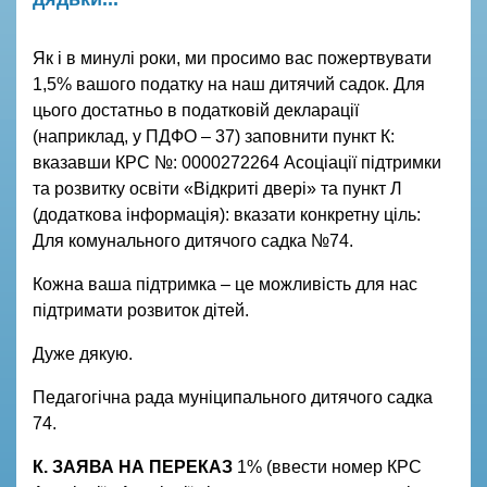
Як і в минулі роки, ми просимо вас пожертвувати
1,5% вашого податку на наш дитячий садок. Для
цього достатньо в податковій декларації
(наприклад, у ПДФО – 37) заповнити пункт К:
вказавши КРС №: 0000272264 Асоціації підтримки
та розвитку освіти «Відкриті двері» та пункт Л
(додаткова інформація): вказати конкретну ціль:
Для комунального дитячого садка №74.
Кожна ваша підтримка – це можливість для нас
підтримати розвиток дітей.
Дуже дякую.
Педагогічна рада муніципального дитячого садка
74.
К. ЗАЯВА НА ПЕРЕКАЗ
1% (ввести номер КРС