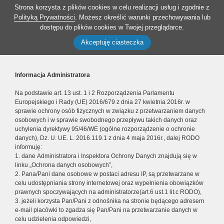
Strona korzysta z plików cookies w celu realizacji usług i zgodnie z
Polityką Prywatności
. Możesz określić warunki przechowywania lub
dostępu do plików cookies w Twojej przeglądarce.
Akceptuję ciasteczka
Informacja Administratora
Na podstawie art. 13 ust. 1 i 2 Rozporządzenia Parlamentu
Europejskiego i Rady (UE) 2016/679 z dnia 27 kwietnia 2016r. w
sprawie ochrony osób fizycznych w związku z przetwarzaniem danych
osobowych i w sprawie swobodnego przepływu takich danych oraz
uchylenia dyrektywy 95/46/WE (ogólne rozporządzenie o ochronie
danych), Dz. U. UE. L. 2016.119.1 z dnia 4 maja 2016r., dalej RODO
informuję:
1. dane Administratora i Inspektora Ochrony Danych znajdują się w
linku „Ochrona danych osobowych”,
2. Pana/Pani dane osobowe w postaci adresu IP, są przetwarzane w
celu udostępniania strony internetowej oraz wypełnienia obowiązków
prawnych spoczywających na administratorze(art.6 ust.1 lit.c RODO),
3. jeżeli korzysta Pan/Pani z odnośnika na stronie będącego adresem
e-mail placówki to zgadza się Pan/Pani na przetwarzanie danych w
celu udzielenia odpowiedzi,