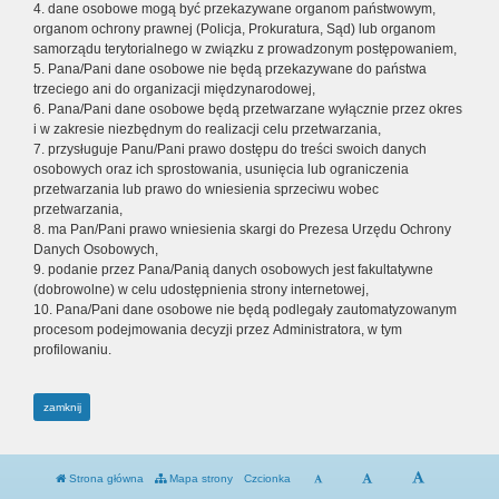
4. dane osobowe mogą być przekazywane organom państwowym,
organom ochrony prawnej (Policja, Prokuratura, Sąd) lub organom
samorządu terytorialnego w związku z prowadzonym postępowaniem,
5. Pana/Pani dane osobowe nie będą przekazywane do państwa
trzeciego ani do organizacji międzynarodowej,
6. Pana/Pani dane osobowe będą przetwarzane wyłącznie przez okres
i w zakresie niezbędnym do realizacji celu przetwarzania,
7. przysługuje Panu/Pani prawo dostępu do treści swoich danych
osobowych oraz ich sprostowania, usunięcia lub ograniczenia
przetwarzania lub prawo do wniesienia sprzeciwu wobec
przetwarzania,
8. ma Pan/Pani prawo wniesienia skargi do Prezesa Urzędu Ochrony
Danych Osobowych,
9. podanie przez Pana/Panią danych osobowych jest fakultatywne
(dobrowolne) w celu udostępnienia strony internetowej,
10. Pana/Pani dane osobowe nie będą podlegały zautomatyzowanym
procesom podejmowania decyzji przez Administratora, w tym
profilowaniu.
zamknij
Strona główna
Mapa strony
Czcionka