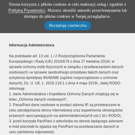
Strona korzysta z plików cookies w celu realizacji usług i zgodnie z
Polityką Prywatności
. Możesz określić warunki przechowywania lub
dostępu do plików cookies w Twojej przeglądarce.
Akceptuję ciasteczka
Informacja Administratora
Na podstawie art. 13 ust. 1 i 2 Rozporządzenia Parlamentu
Europejskiego i Rady (UE) 2016/679 z dnia 27 kwietnia 2016r. w
sprawie ochrony osób fizycznych w związku z przetwarzaniem danych
osobowych i w sprawie swobodnego przepływu takich danych oraz
uchylenia dyrektywy 95/46/WE (ogólne rozporządzenie o ochronie
danych), Dz. U. UE. L. 2016.119.1 z dnia 4 maja 2016r., dalej RODO
informuję:
1. dane Administratora i Inspektora Ochrony Danych znajdują się w
linku „Ochrona danych osobowych”,
2. Pana/Pani dane osobowe w postaci adresu IP, są przetwarzane w
celu udostępniania strony internetowej oraz wypełnienia obowiązków
prawnych spoczywających na administratorze(art.6 ust.1 lit.c RODO),
3. jeżeli korzysta Pan/Pani z odnośnika na stronie będącego adresem
e-mail placówki to zgadza się Pan/Pani na przetwarzanie danych w
celu udzielenia odpowiedzi,