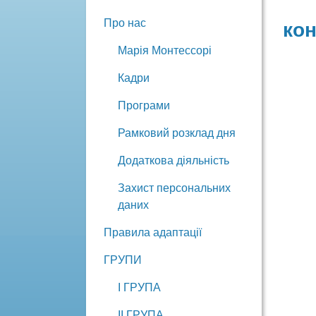
Про нас
кон
Марія Монтессорі
Кадри
Програми
Рамковий розклад дня
Додаткова діяльність
Захист персональних
даних
Правила адаптації
ГРУПИ
І ГРУПА
ІІ ГРУПА