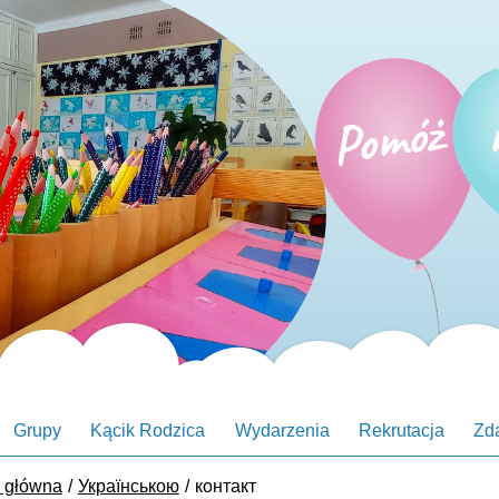
Grupy
Kącik Rodzica
Wydarzenia
Rekrutacja
Zd
a główna
Українською
контакт