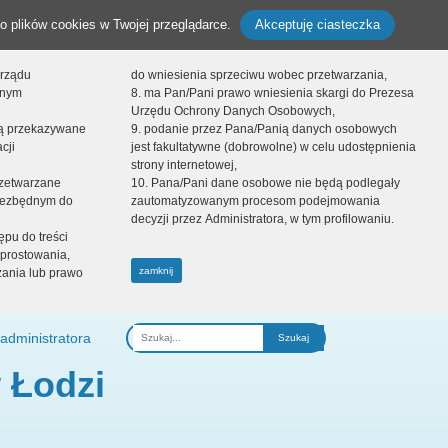
o plików cookies w Twojej przeglądarce.
Akceptuję ciasteczka
orządu
do wniesienia sprzeciwu wobec przetwarzania,
onym
8. ma Pan/Pani prawo wniesienia skargi do Prezesa
Urzędu Ochrony Danych Osobowych,
dą przekazywane
9. podanie przez Pana/Panią danych osobowych
cji
jest fakultatywne (dobrowolne) w celu udostępnienia
strony internetowej,
zetwarzane
10. Pana/Pani dane osobowe nie będą podlegały
niezbędnym do
zautomatyzowanym procesom podejmowania
decyzji przez Administratora, w tym profilowaniu.
ępu do treści
prostowania,
zamknij
zania lub prawo
administratora
Fraza
 Łodzi