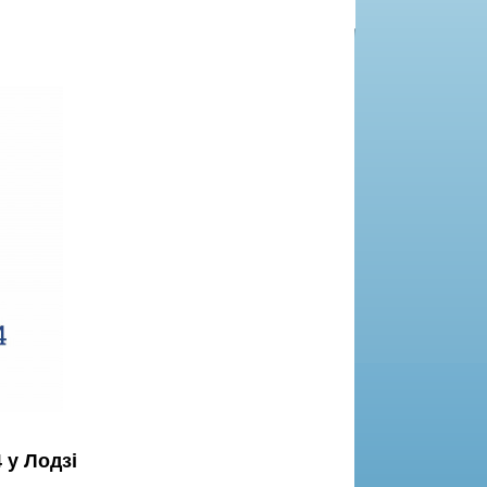
 у Лодзі