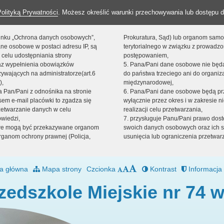
Polityką Prywatności
. Możesz określić warunki przechowywania lub dostępu d
 linku „Ochrona danych osobowych”,
Prokuratura, Sąd) lub organom sam
ne osobowe w postaci adresu IP, są
terytorialnego w związku z prowadz
 celu udostępniania strony
postępowaniem,
raz wypełnienia obowiązków
5. Pana/Pani dane osobowe nie bę
ywających na administratorze(art.6
do państwa trzeciego ani do organiza
),
międzynarodowej,
sta Pan/Pani z odnośnika na stronie
6. Pana/Pani dane osobowe będą pr
em e-mail placówki to zgadza się
wyłącznie przez okres i w zakresie 
zetwarzanie danych w celu
realizacji celu przetwarzania,
owiedzi,
7. przysługuje Panu/Pani prawo dost
we mogą być przekazywane organom
swoich danych osobowych oraz ich s
ganom ochrony prawnej (Policja,
usunięcia lub ograniczenia przetwar
a główna
Mapa strony
Czcionka
Kontrast
Informacja 
zedszkole Miejskie nr 74 w