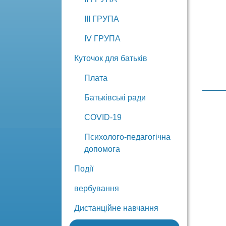
ІІI ГРУПА
IV ГРУПА
Куточок для батьків
Плата
Батьківські ради
COVID-19
Психолого-педагогічна
допомога
Події
вербування
Дистанційне навчання