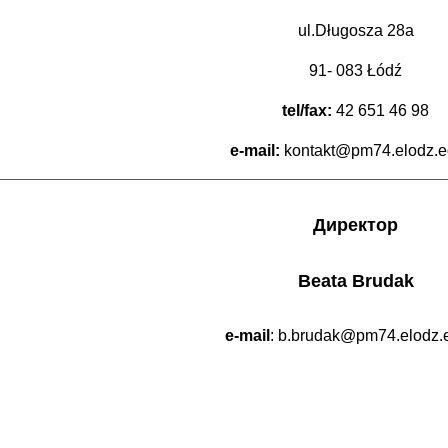
ul.Długosza 28a
91- 083 Łódź
tel/fax:
42 651 46 98
e-mail:
kontakt@pm74.elodz.e
Директор
Beata Brudak
e-mail
: b.brudak@pm74.elodz.