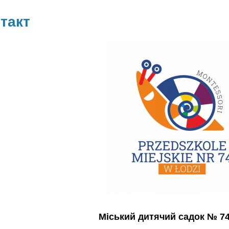
такт
Міський дитячий садок № 74