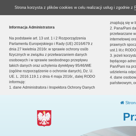
Strona korzysta z plików cookies w celu realizacji usług i zgodnie z
znajdują się w
Informacja Administratora
2. Pana/Pani da
przetwarzane w
Na podstawie art. 13 ust. 1 i 2 Rozporządzenia
internetowej o
Parlamentu Europejskiego i Rady (UE) 2016/679 z
prawnych spocz
dnia 27 kwietnia 2016r. w sprawie ochrony osób
ust.1 lit.c RODO
fizycznych w związku z przetwarzaniem danych
3. jeżeli korzy
osobowych i w sprawie swobodnego przepływu
będącego adres
takich danych oraz uchylenia dyrektywy 95/46/WE
Pan/Pani na pr
(ogólne rozporządzenie o ochronie danych), Dz. U.
udzielenia odp
UE. L. 2016.119.1 z dnia 4 maja 2016r., dalej RODO
4. dane osobo
informuję:
państwowym, or
1. dane Administratora i Inspektora Ochrony Danych
Stron
Pr